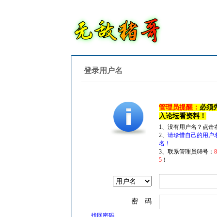
登录用户名
管理员提醒：
必须
入论坛看资料！
1、没有用户名？点击
2、
请珍惜自己的用户
名！
3、联系管理员68号：
5
！
密 码
找回密码