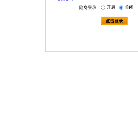
开启
关闭
隐身登录
点击登录