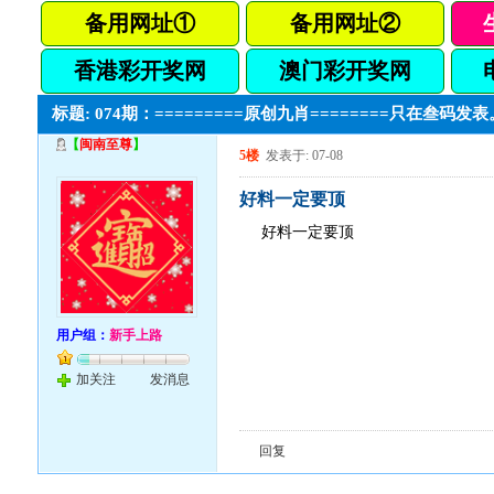
备用网址①
备用网址②
香港彩开奖网
澳门彩开奖网
标题: 074期：=========原创九肖========只在叁码发表
【
闽南至尊
】
5楼
发表于: 07-08
好料一定要顶
好料一定要顶
用户组：
新手上路
加关注
发消息
回复