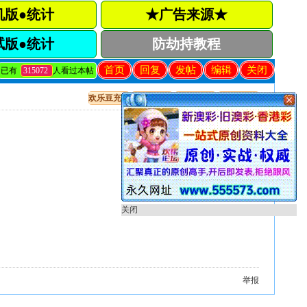
机版●统计
★广告来源★
试版●统计
防劫持教程
首页
回复
发帖
编辑
关闭
已有
315072
人看过本帖
欢乐豆充值
出售贴教程
开奖直播
只看该作者
关闭
举报