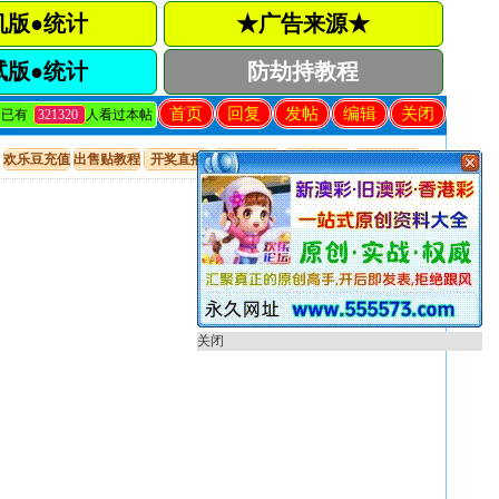
机版●统计
★广告来源★
试版●统计
防劫持教程
首页
回复
发帖
编辑
关闭
已有
321320
人看过本帖
欢乐豆充值
出售贴教程
开奖直播
只看楼主
倒序阅读
使用道具
关闭