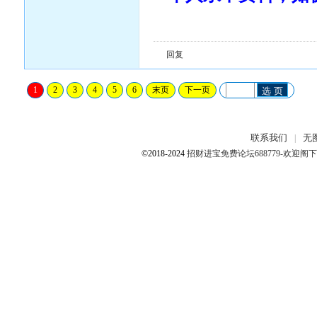
回复
1
2
3
4
5
6
末页
下一页
选 页
联系我们
无
|
©2018-2024
招财进宝免费论坛688779-欢迎阁