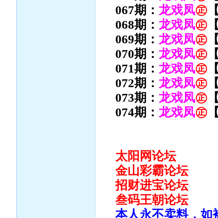
067期：
龙戏凤
㊣
068期：
龙戏凤
㊣
069期：
龙戏凤
㊣
070期：
龙戏凤
㊣
071期：
龙戏凤
㊣
072期：
龙戏凤
㊣
073期：
龙戏凤
㊣
074期：
龙戏凤
㊣
太阳网论坛
金山彩霸论坛
招财进宝论坛
叁码王朝论坛
本人永不卖料，如