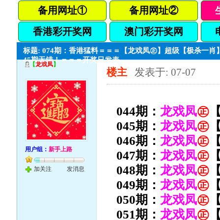
备用网址①
备用网址②
香港彩开奖网
澳门彩开奖网
标题: 074期：香港猛料＝＝＝【龙戏凤㊣】超级【极杀一肖
45期无错！＝＝＝开奖日发表
【
龙戏凤
】
楼主
发表于: 07-07
044期：
龙戏凤
㊣
045期：
龙戏凤
㊣
046期：
龙戏凤
㊣
用户组：
新手上路
047期：
龙戏凤
㊣
048期：
龙戏凤
㊣
加关注
发消息
049期：
龙戏凤
㊣
050期：
龙戏凤
㊣
051期：
龙戏凤
㊣