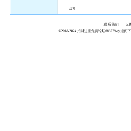
回复
联系我们
无
|
©2018-2024
招财进宝免费论坛688779-欢迎阁