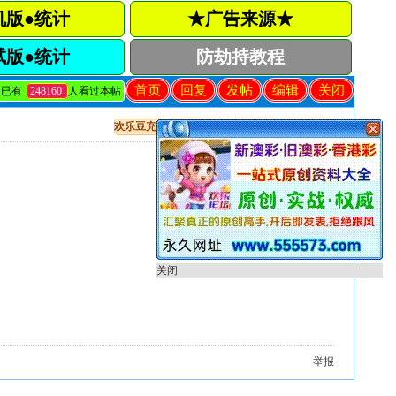
机版●统计
★广告来源★
试版●统计
防劫持教程
首页
回复
发帖
编辑
关闭
已有
248160
人看过本帖
欢乐豆充值
出售贴教程
开奖直播
只看该作者
关闭
举报