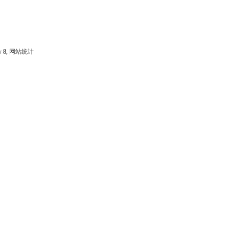
y 8,
网站统计