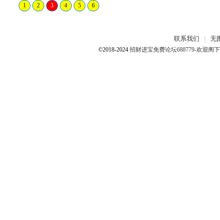
1
2
3
4
5
6
联系我们
无
|
©2018-2024
招财进宝免费论坛688779-欢迎阁