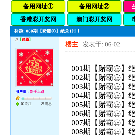
备用网址①
备用网址②
香港彩开奖网
澳门彩开奖网
标题: 060期【赌霸㊣】绝杀1肖！
【
赌霸
】
楼主
发表于: 06-02
001期【赌霸㊣】绝
002期【赌霸㊣】绝
003期【赌霸㊣】绝
用户组：
新手上路
004期【赌霸㊣】绝
005期【赌霸㊣】绝
加关注
发消息
006期【赌霸㊣】绝
007期【赌霸㊣】绝
008期【赌霸㊣】绝