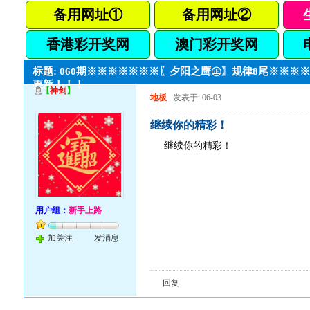
备用网址①
备用网址②
香港彩开奖网
澳门彩开奖网
标题: 060期※※※※※※※〖夕阳之鹰㊣〗规律8尾※※※
更新！！！
【
神剑
】
地板
发表于: 06-03
继续你的精彩！
继续你的精彩！
用户组：
新手上路
加关注
发消息
回复