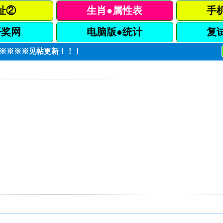
址②
生肖●属性表
手
开奖网
电脑版●统计
复
※※※※※见帖更新！！！