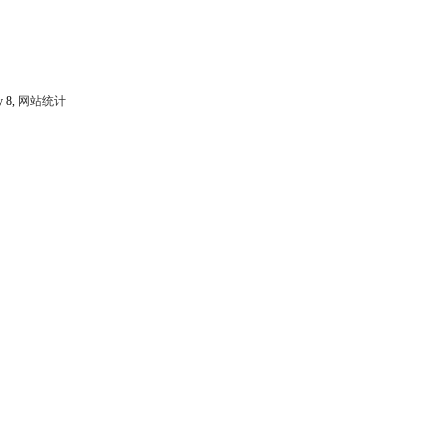
y 8,
网站统计