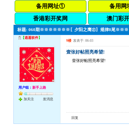
备用网址①
备用网
香港彩开奖网
澳门彩
标题: 060期※※※※※※※〖夕阳之鹰㊣〗规律8尾※※
【
逍遥软件
】
9楼
发表于: 06-03
壹张好帖照亮希望!
壹张好帖照亮希望!
用户组：
新手上路
加关注
发消息
回复