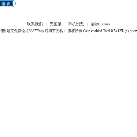
选 页
联系我们
无图版
手机浏览
|
|
|
清除Cookies
招财进宝免费论坛688779-欢迎阁下光临！
版权所有 Gzip enabled
Total 0.541251(s) quer