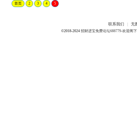
首页
2
3
4
5
联系我们
无
|
©2018-2024
招财进宝免费论坛688779-欢迎阁