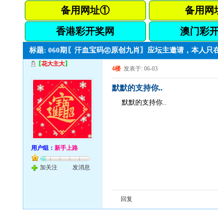
备用网址①
备用网
香港彩开奖网
澳门彩
标题: 060期〖汗血宝码㊣原创九肖〗应坛主邀请，本人
【
花大主大
】
4楼
发表于: 06-03
默默的支持你..
默默的支持你..
用户组：
新手上路
加关注
发消息
回复