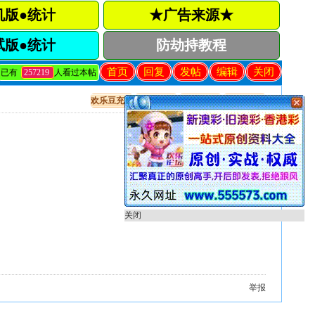
机版●统计
★广告来源★
试版●统计
防劫持教程
首页
回复
发帖
编辑
关闭
已有
257219
人看过本帖
欢乐豆充值
出售贴教程
开奖直播
只看该作者
关闭
举报