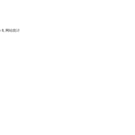
y 8,
网站统计