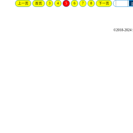
上一页
首页
3
4
5
6
7
8
下一页
©2018-2024