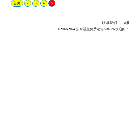
首页
2
3
4
5
联系我们
无
|
©2018-2024
招财进宝免费论坛688779-欢迎阁