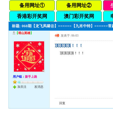
备用网址①
备用网址②
香港彩开奖网
澳门彩开奖网
标题: 060期【龙飞凤啸㊣】======【九肖中特】======
【
塔山英雄
】
4楼
发表于: 06-03
頂頂頂頂！！！
頂頂頂頂！！！
用户组：
新手上路
加关注
发消息
回复