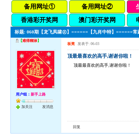
备用网址①
备用网址②
香港彩开奖网
澳门彩开奖网
标题: 060期【龙飞凤啸㊣】======【九肖中特】======
【
难得糊涂
】
板凳
发表于: 06-03
顶最最喜欢的高手,谢谢你啦！
顶最最喜欢的高手,谢谢你啦！
用户组：
新手上路
加关注
发消息
回复