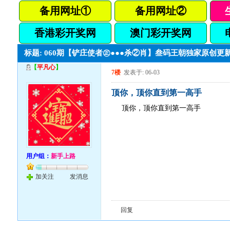
备用网址①
备用网址②
香港彩开奖网
澳门彩开奖网
标题: 060期【铲庄使者㊣●●●杀②肖】叁码王朝独家原创更
【
平凡心
】
7楼
发表于: 06-03
顶你，顶你直到第一高手
顶你，顶你直到第一高手
用户组：
新手上路
加关注
发消息
回复