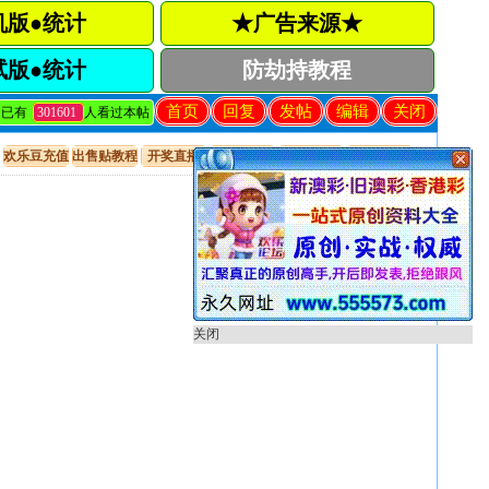
机版●统计
★广告来源★
试版●统计
防劫持教程
首页
回复
发帖
编辑
关闭
已有
301601
人看过本帖
欢乐豆充值
出售贴教程
开奖直播
只看楼主
倒序阅读
使用道具
关闭