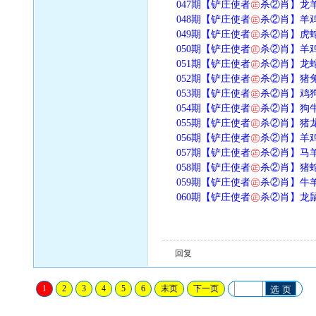
047期【铲庄使者
㊣
杀②肖】
龙羊
048期【铲庄使者
㊣
杀②肖】
羊鸡
049期【铲庄使者
㊣
杀②肖】
虎蛇
050期【铲庄使者
㊣
杀②肖】
羊鸡
051期【铲庄使者
㊣
杀②肖】
龙蛇
052期【铲庄使者
㊣
杀②肖】
猪兔
053期【铲庄使者
㊣
杀②肖】
鸡狗
054期【铲庄使者
㊣
杀②肖】
狗牛
055期【铲庄使者
㊣
杀②肖】
猪龙
056期【铲庄使者
㊣
杀②肖】
羊鸡
057期【铲庄使者
㊣
杀②肖】
马羊
058期【铲庄使者
㊣
杀②肖】
猪蛇
059期【铲庄使者
㊣
杀②肖】
牛羊
060期【铲庄使者
㊣
杀②肖】
龙
回复
1
2
3
4
5
6
末页
下一页
选 页