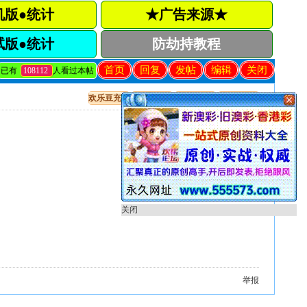
机版●统计
★广告来源★
试版●统计
防劫持教程
首页
回复
发帖
编辑
关闭
已有
108112
人看过本帖
欢乐豆充值
出售贴教程
开奖直播
只看该作者
关闭
举报