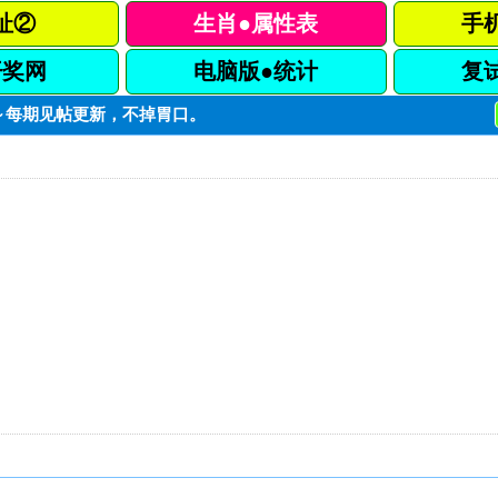
址②
生肖●属性表
手
开奖网
电脑版●统计
复
～～每期见帖更新，不掉胃口。