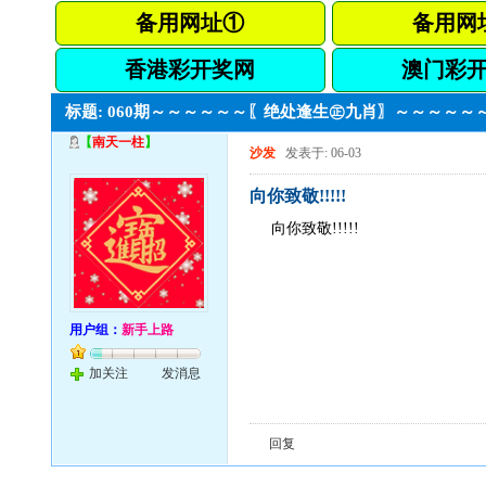
备用网址①
备用网
香港彩开奖网
澳门彩
标题: 060期～～～～～～〖绝处逢生㊣九肖〗～～～～
【
南天一柱
】
沙发
发表于: 06-03
向你致敬!!!!!
向你致敬!!!!!
用户组：
新手上路
加关注
发消息
回复