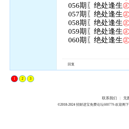
056期〖绝处逢生
057期〖绝处逢生
058期〖绝处逢生
059期〖绝处逢生
060期〖绝处逢生
回复
1
2
3
联系我们
无
|
©2018-2024
招财进宝免费论坛688779-欢迎阁