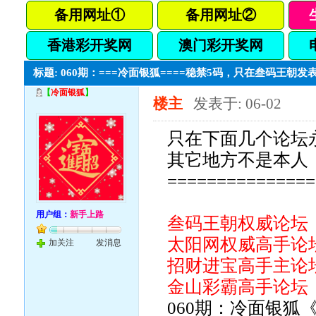
备用网址①
备用网址②
香港彩开奖网
澳门彩开奖网
标题: 060期：===冷面银狐====稳禁5码，只在叁码王朝发
【
冷面银狐
】
楼主
发表于: 06-02
只在下面几个论坛
其它地方不是本人
===============
用户组：
新手上路
叁码王朝权威论坛
太阳网权威高手论
加关注
发消息
招财进宝高手主论
金山彩霸高手论坛
060期：冷面银狐《稳禁