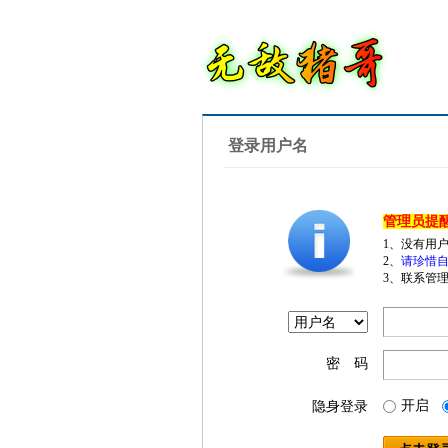
登录用户名
管理员提
1、没有用
2、
请珍惜自
3、联系管理
密 码
开启
隐身登录