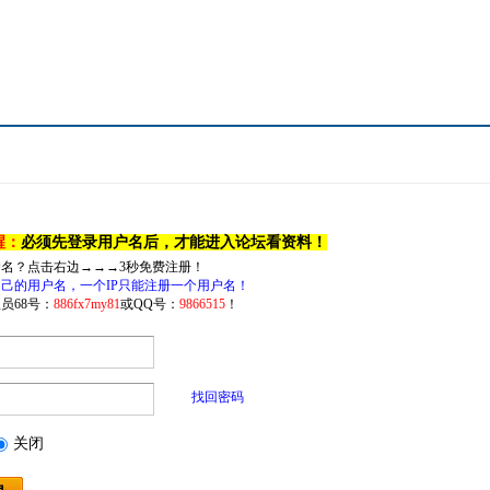
醒：
必须先登录用户名后，才能进入论坛看资料！
户名？点击右边→→→3秒免费注册！
己的用户名，一个IP只能注册一个用户名！
员68号：
886fx7my81
或QQ号：
9866515
！
找回密码
关闭