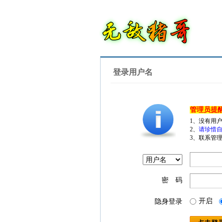
登录用户名
管理员提
1、没有用
2、
请珍惜自
3、联系管理
密 码
开启
隐身登录