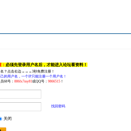
醒：
必须先登录用户名后，才能进入论坛看资料！
户名？点击右边→→→3秒免费注册！
己的用户名，一个IP只能注册一个用户名！
员68号：
886fx7my81
或QQ号：
9866515
！
找回密码
关闭